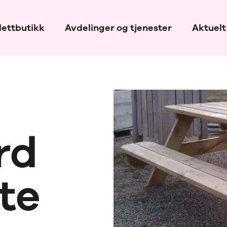
ettbutikk
Avdelinger og tjenester
Aktuelt
rd
te