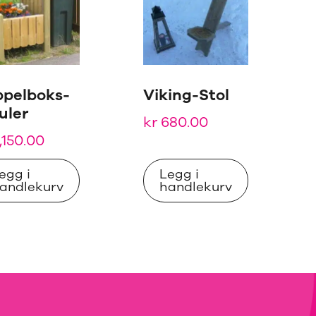
ppelboks-
Viking-Stol
uler
kr
680.00
,150.00
egg i
Legg i
andlekurv
handlekurv