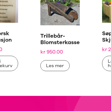
rsk
Sø
Trillebår-
sjon
Skj
Blomsterkasse
0
kr
2
kr
950.00
i
L
ekurv
Les mer
h