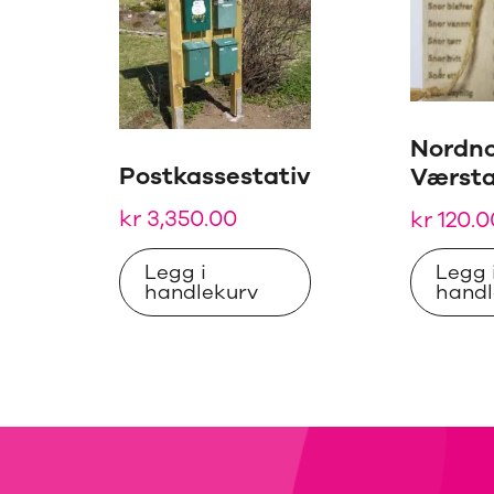
Nordno
Postkassestativ
Værsta
kr
3,350.00
kr
120.0
Legg i
Legg 
handlekurv
handl