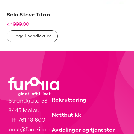
Solo Stove Titan
kr
999.00
Legg i handlekurv
Rekruttering
Strandgata 58
8445 Melbu
Nettbutikk
Tlf: 761 18 600
post@furoria.no
Avdelinger og tjenester