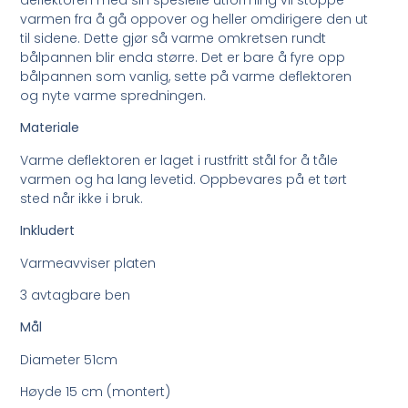
deflektoren med sin spesielle utforming vil stoppe
varmen fra å gå oppover og heller omdirigere den ut
til sidene. Dette gjør så varme omkretsen rundt
bålpannen blir enda større. Det er bare å fyre opp
bålpannen som vanlig, sette på varme deflektoren
og nyte varme spredningen.
Materiale
Varme deflektoren er laget i rustfritt stål for å tåle
varmen og ha lang levetid. Oppbevares på et tørt
sted når ikke i bruk.
Inkludert
Varmeavviser platen
3 avtagbare ben
Mål
Diameter 51cm
Høyde 15 cm (montert)