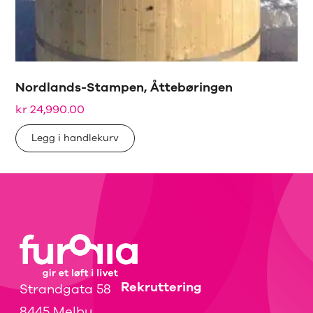
Nordlands-Stampen, Åttebøringen
kr
24,990.00
Legg i handlekurv
Rekruttering
Strandgata 58
8445 Melbu