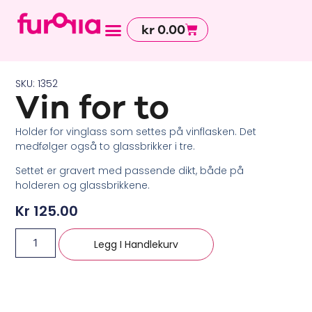
kr
0.00
Avdelinger og tjenester
SKU: 1352
Vin for to
Holder for vinglass som settes på vinflasken. Det
medfølger også to glassbrikker i tre.
Settet er gravert med passende dikt, både på
holderen og glassbrikkene.
Kr
125.00
Legg I Handlekurv