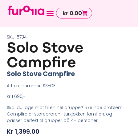
kr
0.00
Avdelinger og tjenester
SKU: 5734
Solo Stove
Campfire
Solo Stove Campfire
Artikkelnummer: SS-CF
kr 1 690
,-
Skal du lage mat til en hel gruppe? Ikke noe problem.
Campfire er storebroren i turkjøkken familien, og
passer perfekt til grupper på 4+ personer.
Kr
1,399.00